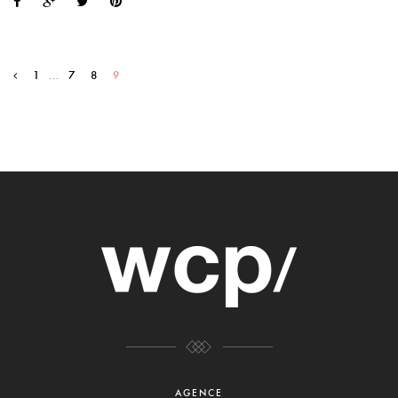
1
…
7
8
9
AGENCE